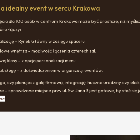
na idealny event w sercu Krakowa
ęcia dla 100 osób w centrum Krakowa może być prostsze, niż myślisz
óre łączy:
lizację – Rynek Główny w zasięgu spaceru.
ylowe wnętrza – możliwość łączenia czterech sal.
ej klasy – z opcją personalizacji menu.
obsługę – z doświadczeniem w organizacji eventów.
go, czy planujesz galę firmową, integrację, huczne urodziny czy eks
e – sprawdzone miejsce przy ul. Św. Jana 3 jest gotowe, by stać się 
se