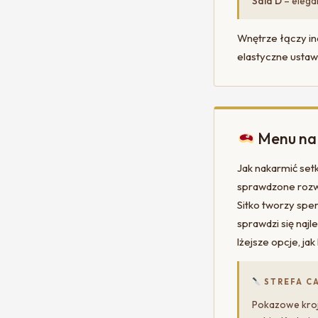
Sala D
– elega
Wnętrze łączy in
elastyczne ustaw
Menu na 
Jak nakarmić set
sprawdzone rozwi
Sitko tworzy spe
sprawdzi się najl
lżejsze opcje, jak
STREFA C
Pokazowe kroje