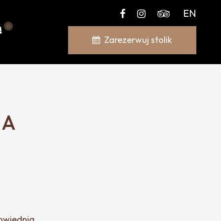
EN
0
Zarezerwuj stolik
NA
powiednia