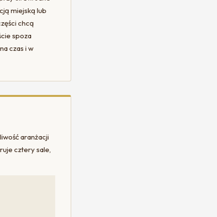
cją miejską lub
 części chcą
ście spoza
na czas i w
liwość aranżacji
ruje cztery sale,