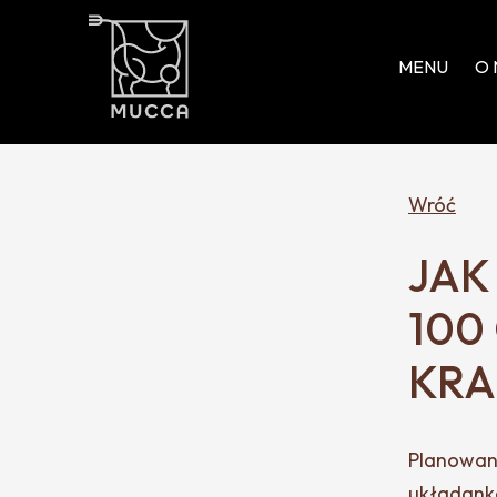
MENU
O 
Wróć
JAK
100
KR
Planowani
układanka