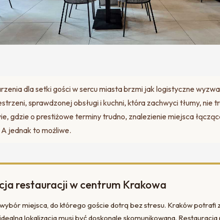
zenia dla setki gości w sercu miasta brzmi jak logistyczne wyzwan
trzeni, sprawdzonej obsługi i kuchni, która zachwyci tłumy, nie tr
 gdzie o prestiżowe terminy trudno, znalezienie miejsca łączą
 A jednak to możliwe.
cja restauracji w centrum Krakowa
 wybór miejsca, do którego goście dotrą bez stresu. Kraków potrafi
idealna lokalizacja musi być doskonale skomunikowana. Restauracja p