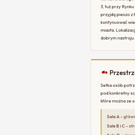
3, tuż przy Rynk
przyjdą pieszo z 
kontynuować wiec
miasta. Lokaliza
dobrym nastroju.
Przestrz
Setka osób potrze
pod konkretny sce
które można ze s
Sala A
– główna
Sale B i C
– str