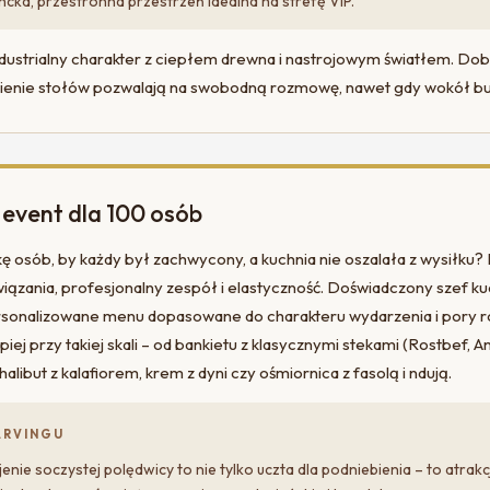
ncka, przestronna przestrzeń idealna na strefę VIP.
dustrialny charakter z ciepłem drewna i nastrojowym światłem. Dobr
ienie stołów pozwalają na swobodną rozmowę, nawet gdy wokół buz
event dla 100 osób
kę osób, by każdy był zachwycony, a kuchnia nie oszalała z wysiłku?
ązania, profesjonalny zespół i elastyczność. Doświadczony szef k
rsonalizowane menu dopasowane do charakteru wydarzenia i pory ro
epiej przy takiej skali – od bankietu z klasycznymi stekami (Rostbef, A
 halibut z kalafiorem, krem z dyni czy ośmiornica z fasolą i ndują.
ARVINGU
nie soczystej polędwicy to nie tylko uczta dla podniebienia – to atrak