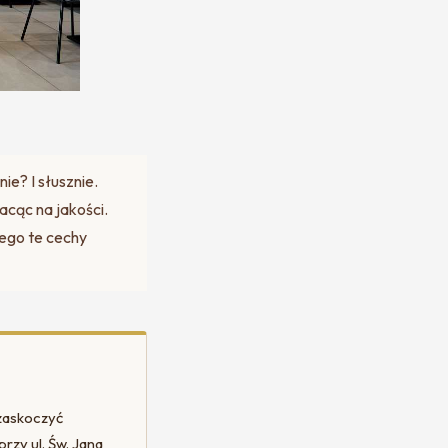
ie? I słusznie.
acąc na jakości.
cego te cechy
 zaskoczyć
rzy ul. Św. Jana