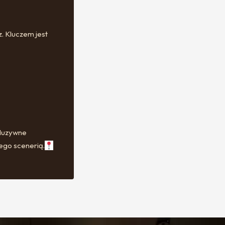
. Kluczem jest
kluzywne
jego scenerią.