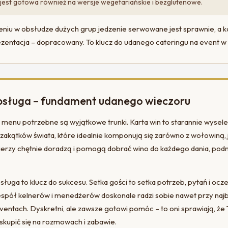
 jest gotowa również na wersje wegetariańskie i bezglutenowe.
eniu w obsłudze dużych grup jedzenie serwowane jest sprawnie, a ka
zentacja – dopracowany. To klucz do udanego cateringu na event w
bsługa – fundament udanego wieczoru
menu potrzebne są wyjątkowe trunki. Karta win to starannie wyse
 zakątków świata, które idealnie komponują się zarówno z wołowiną, j
erzy chętnie doradzą i pomogą dobrać wino do każdego dania, pod
ługa to klucz do sukcesu. Setka gości to setka potrzeb, pytań i ocz
pół kelnerów i menedżerów doskonale radzi sobie nawet przy najb
ntach. Dyskretni, ale zawsze gotowi pomóc – to oni sprawiają, że T
skupić się na rozmowach i zabawie.