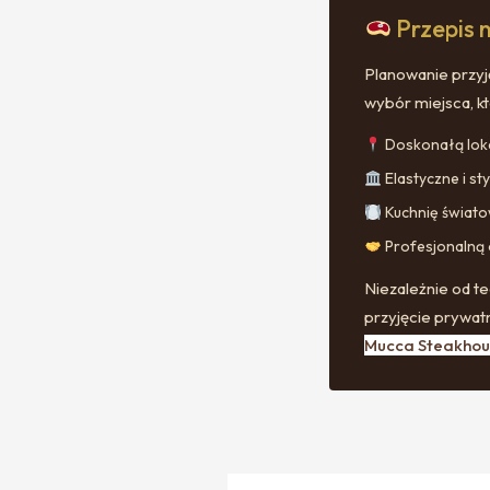
Przepis 
Planowanie przyj
wybór miejsca, kt
Doskonałą loka
Elastyczne i st
Kuchnię światow
Profesjonalną 
Niezależnie od te
przyjęcie prywatn
Mucca Steakhou