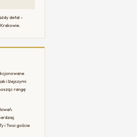
żdy detal –
 Krakowie.
lekcjonowane
ak i lżejszymi
nosząc rangę
ekiwań.
ardziej
y i Twoi goście