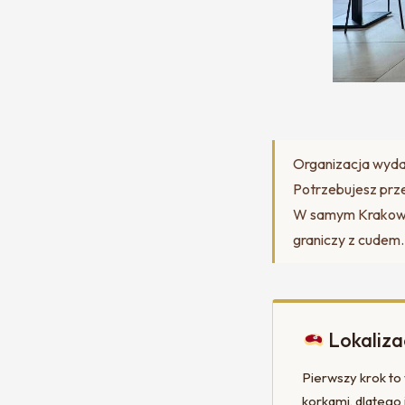
Organizacja wydar
Potrzebujesz przes
W samym Krakowie,
graniczy z cudem.
Lokaliza
Pierwszy krok to
korkami, dlatego 