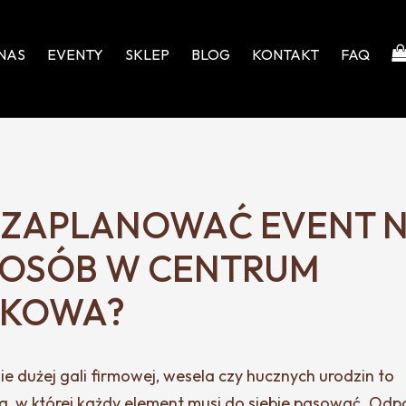
NAS
EVENTY
SKLEP
BLOG
KONTAKT
FAQ
 ZAPLANOWAĆ EVENT 
 OSÓB W CENTRUM
AKOWA?
e dużej gali firmowej, wesela czy hucznych urodzin to
, w której każdy element musi do siebie pasować. Od