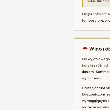
sobie. Kuchnia
Dzięki doświadcz
temperatura, pre
Wino i o
Do wyjątkowego 
butelki z różnych
daniami. Sommeli
wydarzenia.
Profesjonalna obs
Doświadczony zes
wymagających eve
możecie w pełni 