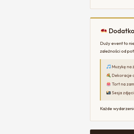
Dodatkow
Duży event to ni
zależności od po
Muzykę na ż
Dekoracje d
Tort na zam
Sesja zdjęc
Każde wydarzenie