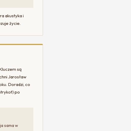
a akustyka i
uje życie.
 Kluczem są
uchni Jarosław
ku. Doradzi, co
ntrykot) po
cja sama w