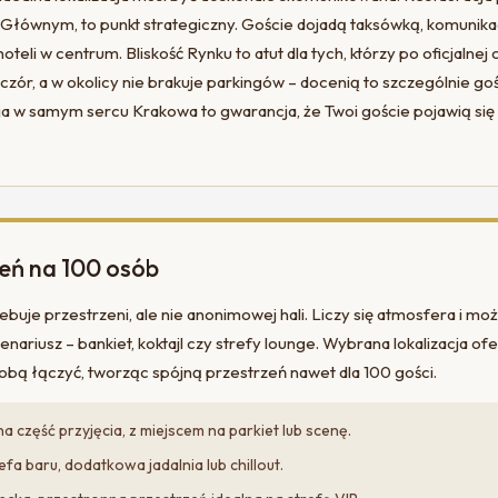
u Głównym, to punkt strategiczny. Goście dojadą taksówką, komunika
hoteli w centrum. Bliskość Rynku to atut dla tych, którzy po oficjalnej
zór, a w okolicy nie brakuje parkingów – docenią to szczególnie go
cja w samym sercu Krakowa to gwarancja, że Twoi goście pojawią się 
eń na 100 osób
buje przestrzeni, ale nie anonimowej hali. Liczy się atmosfera i moż
nariusz – bankiet, koktajl czy strefy lounge. Wybrana lokalizacja ofe
obą łączyć, tworząc spójną przestrzeń nawet dla 100 gości.
 część przyjęcia, z miejscem na parkiet lub scenę.
efa baru, dodatkowa jadalnia lub chillout.