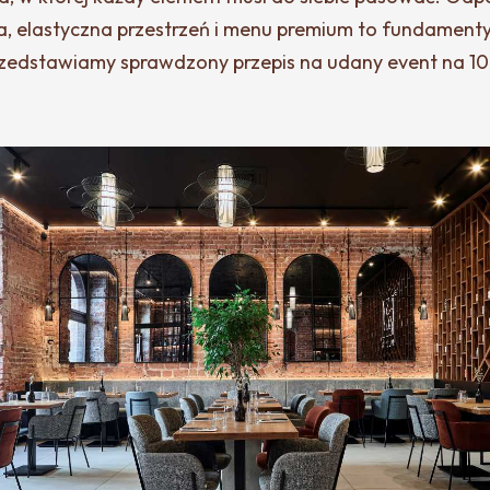
ja, elastyczna przestrzeń i menu premium to fundamenty
rzedstawiamy sprawdzony przepis na udany event na 1
.