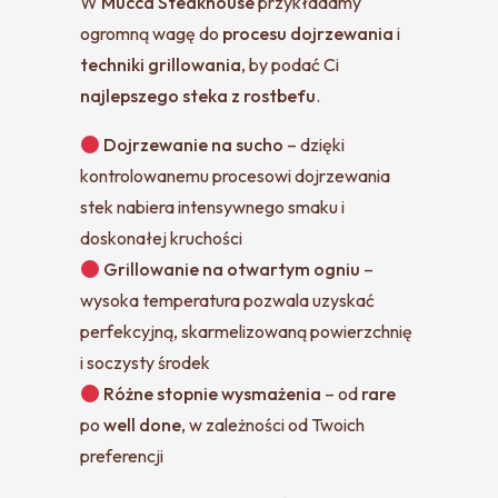
W
Mucca Steakhouse
przykładamy
ogromną wagę do
procesu dojrzewania
i
techniki grillowania
, by podać Ci
najlepszego steka z rostbefu
.
Dojrzewanie na sucho
– dzięki
kontrolowanemu procesowi dojrzewania
stek nabiera intensywnego smaku i
doskonałej kruchości
Grillowanie na otwartym ogniu
–
wysoka temperatura pozwala uzyskać
perfekcyjną, skarmelizowaną powierzchnię
i soczysty środek
Różne stopnie wysmażenia
– od
rare
po
well done
, w zależności od Twoich
preferencji