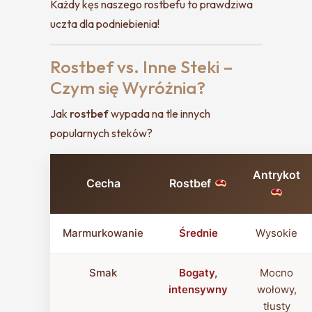
Każdy kęs naszego rostbefu to prawdziwa
uczta dla podniebienia!
Rostbef vs. Inne Steki –
Czym się Wyróżnia?
Jak
rostbef
wypada na tle innych
popularnych steków?
Antrykot
Cecha
Rostbef
Marmurkowanie
Średnie
Wysokie
Smak
Bogaty,
Mocno
intensywny
wołowy,
tłusty