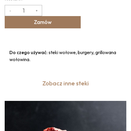
-
+
Zamów
Do czego używać:
steki wołowe, burgery, grillowana
wołowina.
Zobacz inne steki