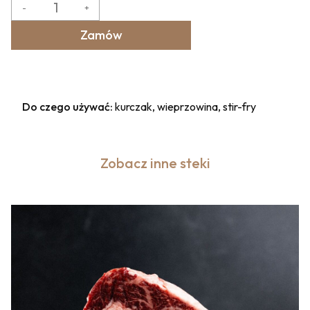
-
+
Zamów
Do czego używać:
kurczak, wieprzowina, stir-fry
Zobacz inne steki