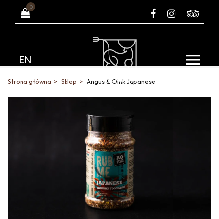
0
EN
Strona główna
Sklep
Angus & Oink Japanese