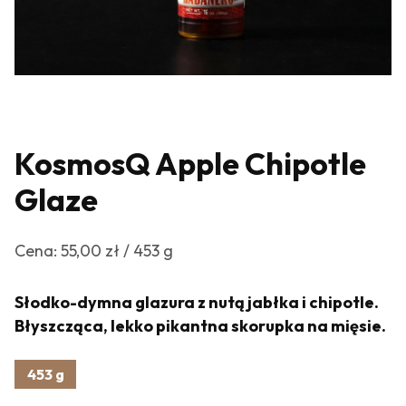
KosmosQ Apple Chipotle
Glaze
Cena: 55,00 zł / 453 g
Słodko-dymna glazura z nutą jabłka i chipotle.
Błyszcząca, lekko pikantna skorupka na mięsie.
453 g