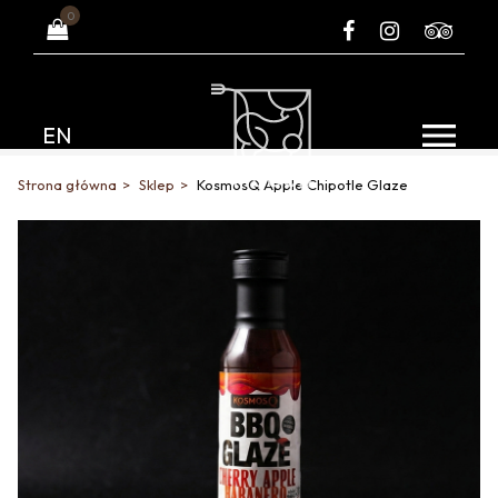
0
EN
Strona główna
Sklep
KosmosQ Apple Chipotle Glaze