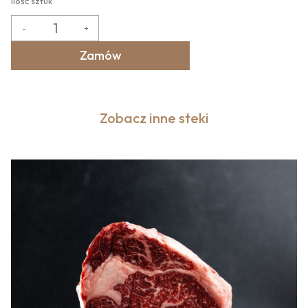
Ilość sztuk
-
+
Zamów
Zobacz inne steki