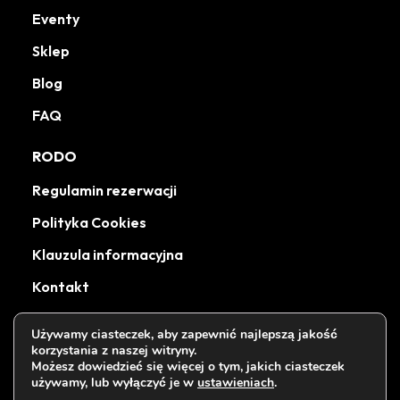
Eventy
Sklep
Blog
FAQ
RODO
Regulamin rezerwacji
Polityka Cookies
Klauzula informacyjna
Kontakt
Używamy ciasteczek, aby zapewnić najlepszą jakość
korzystania z naszej witryny.
Możesz dowiedzieć się więcej o tym, jakich ciasteczek
Wszystkie prawa zastrzeżone Muccakrakow.pl 2026
używamy, lub wyłączyć je w
ustawieniach
.