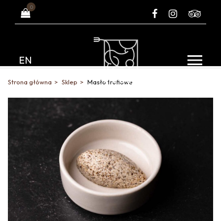
0
EN
Strona główna
Sklep
Masło truflowe