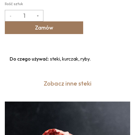
Ilość sztuk
-
+
Zamów
Do czego używać:
steki, kurczak, ryby.
Zobacz inne steki