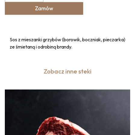
Zamów
Sos z mieszanki grzybów (borowik, boczniak, pieczarka)
ze śmietaną i odrobiną brandy.
Zobacz inne steki